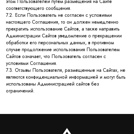
этом Пользователей путем размещения на Сайте
, ул.Малая Молчановка, 4
Договор оферта
6) 945 45 45
соответствующего сообщения.
Политика конфиденциальности
rcanum.pro
7.2. Если Пользователь не согласен с условиями
Связь со службой поддержки в Telegra
настоящего Соглашения, то он должен немедленно
@arcanumsupport_bot
прекратить использование Сайтов, а также направить
Администрации Сайтов уведомление о прекращении
обработки его персональных данных, в противном
случае продолжение использования Пользователем
Сайтов означает, что Пользователь согласен с
условиями Соглашения.
7.3. Отзывы Пользователя, размещенные на Сайтах, не
являются конфиденциальной информацией и могут быть
использованы Администрацией сайтов без
ограничений.